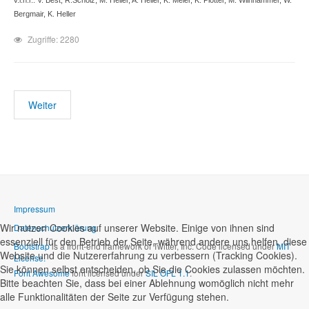
v.l.n.r.: V. Best, R.Scholz, M. Heller, A. Heller, K. Meier, K. Piotter, M. Wilnhammer, W.
Bergmair, K. Heller
Zugriffe: 2280
Weiter
Impressum
Wir nutzen Cookies auf unserer Website. Einige von ihnen sind
Datenschutzerklärung
essenziell für den Betrieb der Seite, während andere uns helfen, diese
Bootstrap
is a front-end framework of Twitter, Inc. Code licensed under
MIT
Website und die Nutzererfahrung zu verbessern (Tracking Cookies).
License.
Sie können selbst entscheiden, ob Sie die Cookies zulassen möchten.
Font Awesome
font licensed under
SIL OFL 1.1
.
Bitte beachten Sie, dass bei einer Ablehnung womöglich nicht mehr
alle Funktionalitäten der Seite zur Verfügung stehen.