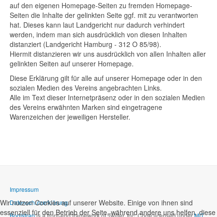
auf den eigenen Homepage-Seiten zu fremden Homepage-
Seiten die Inhalte der gelinkten Seite ggf. mit zu verantworten
hat. Dieses kann laut Landgericht nur dadurch verhindert
werden, indem man sich ausdrücklich von diesen Inhalten
distanziert (Landgericht Hamburg - 312 O 85/98).
Hiermit distanzieren wir uns ausdrücklich von allen Inhalten aller
gelinkten Seiten auf unserer Homepage.
Diese Erklärung gilt für alle auf unserer Homepage oder in den
sozialen Medien des Vereins angebrachten Links.
Alle im Text dieser Internetpräsenz oder in den sozialen Medien
des Vereins erwähnten Marken sind eingetragene
Warenzeichen der jeweiligen Hersteller.
Impressum
Wir nutzen Cookies auf unserer Website. Einige von ihnen sind
Datenschutzerklärung
essenziell für den Betrieb der Seite, während andere uns helfen, diese
Bootstrap
is a front-end framework of Twitter, Inc. Code licensed under
MIT