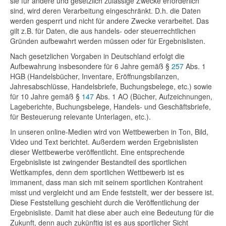
sie für andere und gesetzlich zulässige Zwecke erforderlich
sind, wird deren Verarbeitung eingeschränkt. D.h. die Daten
werden gesperrt und nicht für andere Zwecke verarbeitet. Das
gilt z.B. für Daten, die aus handels- oder steuerrechtlichen
Gründen aufbewahrt werden müssen oder für Ergebnislisten.
Nach gesetzlichen Vorgaben in Deutschland erfolgt die
Aufbewahrung insbesondere für 6 Jahre gemäß §
257
Abs. 1
HGB (Handelsbücher, Inventare, Eröffnungsbilanzen,
Jahresabschlüsse, Handelsbriefe, Buchungsbelege, etc.) sowie
für 10 Jahre gemäß §
147
Abs. 1 AO (Bücher, Aufzeichnungen,
Lageberichte, Buchungsbelege, Handels- und Geschäftsbriefe,
für Besteuerung relevante Unterlagen, etc.).
In unseren online-Medien wird von Wettbewerben in Ton, Bild,
Video und Text berichtet. Außerdem werden Ergebnislisten
dieser Wettbewerbe veröffentlicht. Eine entsprechende
Ergebnisliste ist zwingender Bestandteil des sportlichen
Wettkampfes, denn dem sportlichen Wettbewerb ist es
immanent, dass man sich mit seinem sportlichen Kontrahent
misst und vergleicht und am Ende feststellt, wer der bessere ist.
Diese Feststellung geschieht durch die Veröffentlichung der
Ergebnisliste. Damit hat diese aber auch eine Bedeutung für die
Zukunft, denn auch zukünftig ist es aus sportlicher Sicht