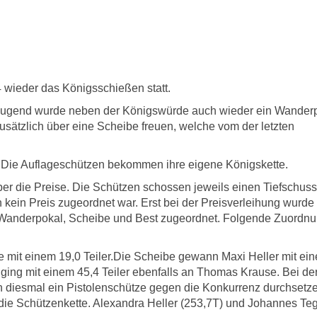
 wieder das Königsschießen statt.
 Jugend wurde neben der Königswürde auch wieder ein Wander
sätzlich über eine Scheibe freuen, welche vom der letzten
 Die Auflageschützen bekommen ihre eigene Königskette.
ber die Preise. Die Schützen schossen jeweils einen Tiefschuss
kein Preis zugeordnet war. Erst bei der Preisverleihung wurde
 Wanderpokal, Scheibe und Best zugeordnet. Folgende Zuordn
it einem 19,0 Teiler.Die Scheibe gewann Maxi Heller mit ei
ging mit einem 45,4 Teiler ebenfalls an Thomas Krause. Bei de
 diesmal ein Pistolenschütze gegen die Konkurrenz durchsetz
die Schützenkette. Alexandra Heller (253,7T) und Johannes Te