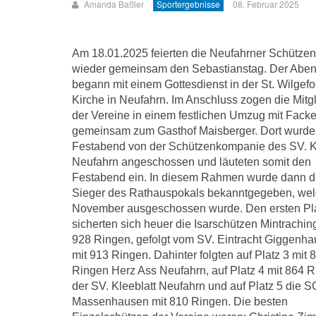
Amanda Baßler
Sportergebnisse
08. Februar 2025
Am 18.01.2025 feierten die Neufahrner Schütze
wieder gemeinsam den Sebastianstag. Der Abe
begann mit einem Gottesdienst in der St. Wilgefor
Kirche in Neufahrn. Im Anschluss zogen die Mitg
der Vereine in einem festlichen Umzug mit Facke
gemeinsam zum Gasthof Maisberger. Dort wurde
Festabend von der Schützenkompanie des SV. K
Neufahrn angeschossen und läuteten somit den
Festabend ein. In diesem Rahmen wurde dann d
Sieger des Rathauspokals bekanntgegeben, wel
November ausgeschossen wurde. Den ersten Pl
sicherten sich heuer die Isarschützen Mintrachin
928 Ringen, gefolgt vom SV. Eintracht Giggenh
mit 913 Ringen. Dahinter folgten auf Platz 3 mit 
Ringen Herz Ass Neufahrn, auf Platz 4 mit 864 
der SV. Kleeblatt Neufahrn und auf Platz 5 die S
Massenhausen mit 810 Ringen. Die besten