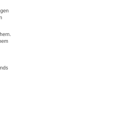
egen
n
hern.
inem
ends