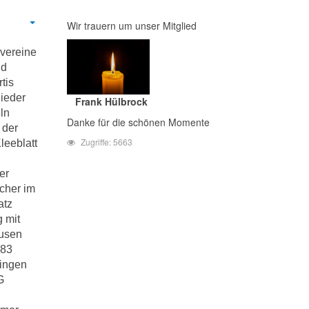
Wir trauern um unser Mitglied
nvereine
nd
tis
lieder
Frank Hülbrock
ln
Danke für die schönen Momente
 der
Zugriffe: 5663
leeblatt
er
cher im
atz
g mit
ausen
883
Ringen
G