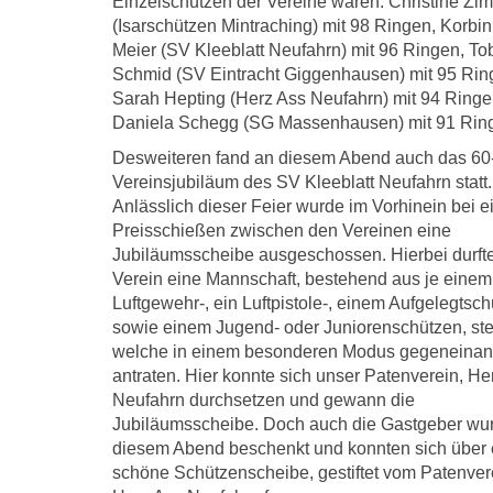
Einzelschützen der Vereine waren: Christine Zi
(Isarschützen Mintraching) mit 98 Ringen, Korbin
Meier (SV Kleeblatt Neufahrn) mit 96 Ringen, To
Schmid (SV Eintracht Giggenhausen) mit 95 Rin
Sarah Hepting (Herz Ass Neufahrn) mit 94 Ring
Daniela Schegg (SG Massenhausen) mit 91 Rin
Desweiteren fand an diesem Abend auch das 60
Vereinsjubiläum des SV Kleeblatt Neufahrn statt.
Anlässlich dieser Feier wurde im Vorhinein bei 
Preisschießen zwischen den Vereinen eine
Jubiläumsscheibe ausgeschossen. Hierbei durft
Verein eine Mannschaft, bestehend aus je einem
Luftgewehr-, ein Luftpistole-, einem Aufgelegtsc
sowie einem Jugend- oder Juniorenschützen, ste
welche in einem besonderen Modus gegeneinan
antraten. Hier konnte sich unser Patenverein, He
Neufahrn durchsetzen und gewann die
Jubiläumsscheibe. Doch auch die Gastgeber wu
diesem Abend beschenkt und konnten sich über 
schöne Schützenscheibe, gestiftet vom Patenver