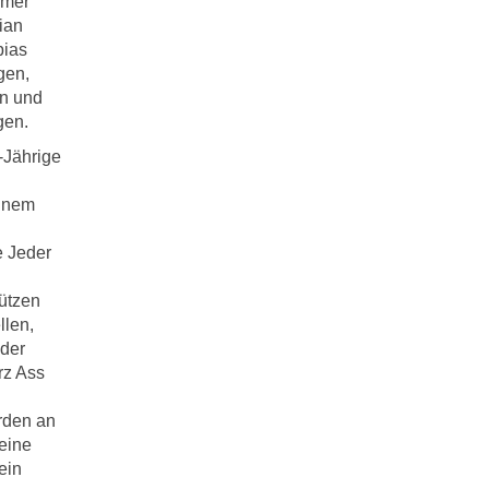
mmer
ian
bias
gen,
en und
gen.
-Jährige
einem
e Jeder
hützen
llen,
der
rz Ass
rden an
eine
ein