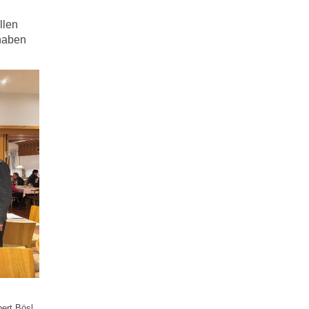
llen
 haben
ert Bösl,